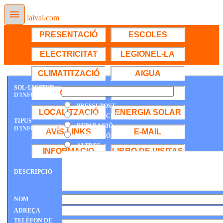
laival.com
PRESENTACIÓ
ESCOLES
ELECTRICITAT
LEGIONEL-LA
CLIMATITZACIÓ
AIGUA
SOL·LICITUD
GAS
SOL-LICITUT
D'INFORMACIÓ
PRESSUPOST
LOCALITZACIÓ
ENERGIA SOLAR
INFORMACIÓ
TIPUS
REPARACIÓ
D'INFORMACIÓ
AVÍS-LINKS
E-MAIL
INSPECCIÓ
ALTRES
INFORMACIÓ
LIBRO DE VISITAS
DESCRIPCIÓ
NOM
ADREÇA
TELÈFON DE