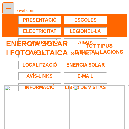
laival.com
PRESENTACIÓ
ESCOLES
ELECTRICITAT
LEGIONEL-LA
ENERGIA SOLAR
CLIMATITZACIÓ
AIGUA
TOT TIPUS
I FOTOVOLTAICA
D'INSTAL·LACIONS
GAS
SOL-LICITUT
LOCALITZACIÓ
ENERGIA SOLAR
AVÍS-LINKS
E-MAIL
INFORMACIÓ
LIBRO DE VISITAS